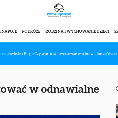
I NAPOJE
PODRÓŻE
RODZINA I WYCHOWANIE DZIECI
S
a odpowiedz
»
Blog
»
Czy warto zainwestować w odnawialne źródła en
tować w odnawialne