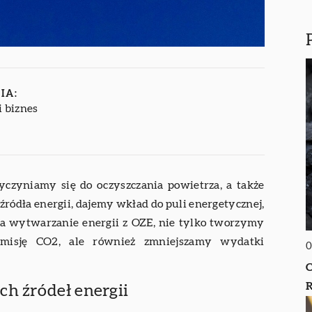
IA:
i biznes
zyczyniamy się do oczyszczania powietrza, a także
ródła energii, dajemy wkład do puli energetycznej,
na wytwarzanie energii z OZE, nie tylko tworzymy
c emisję CO2, ale również zmniejszamy wydatki
0
C
R
ch źródeł energii