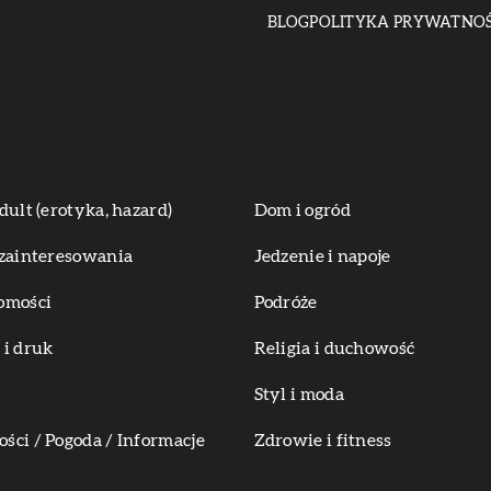
BLOG
POLITYKA PRYWATNOŚ
dult (erotyka, hazard)
Dom i ogród
zainteresowania
Jedzenie i napoje
omości
Podróże
i druk
Religia i duchowość
Styl i moda
ci / Pogoda / Informacje
Zdrowie i fitness