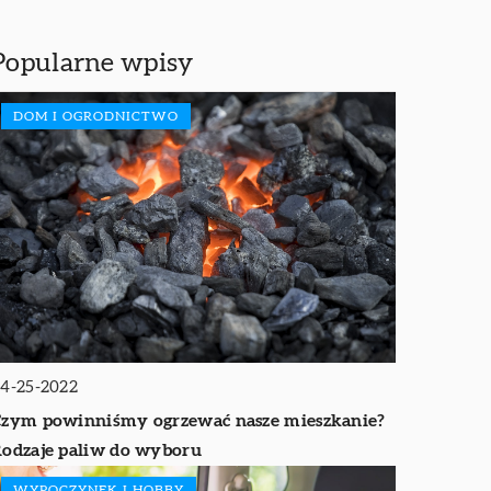
Popularne wpisy
DOM I OGRODNICTWO
4-25-2022
zym powinniśmy ogrzewać nasze mieszkanie?
odzaje paliw do wyboru
WYPOCZYNEK I HOBBY