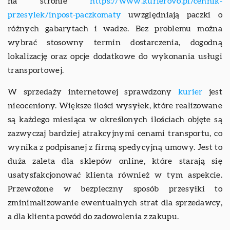
na stronie
https://www.kurierovo.pl/cennik-
przesylek/inpost-paczkomaty
uwzględniają paczki o
różnych gabarytach i wadze. Bez problemu można
wybrać stosowny termin dostarczenia, dogodną
lokalizację oraz opcje dodatkowe do wykonania usługi
transportowej.
W sprzedaży internetowej sprawdzony
kurier
jest
nieoceniony. Większe ilości wysyłek, które realizowane
są każdego miesiąca w określonych ilościach objęte są
zazwyczaj bardziej atrakcyjnymi cenami transportu, co
wynika z podpisanej z firmą spedycyjną umowy. Jest to
duża zaleta dla sklepów online, które starają się
usatysfakcjonować klienta również w tym aspekcie.
Przewożone w bezpieczny sposób przesyłki to
zminimalizowanie ewentualnych strat dla sprzedawcy,
a dla klienta powód do zadowolenia z zakupu.