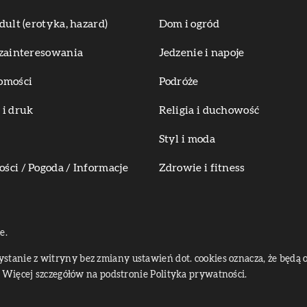
dult (erotyka, hazard)
Dom i ogród
zainteresowania
Jedzenie i napoje
omości
Podróże
i druk
Religia i duchowość
Styl i moda
ci / Pogoda / Informacje
Zdrowie i fitness
e.
zystanie z witryny bez zmiany ustawień dot. cookies oznacza, że bę
Więcej szczegółów na podstronie
Polityka prywatności
.