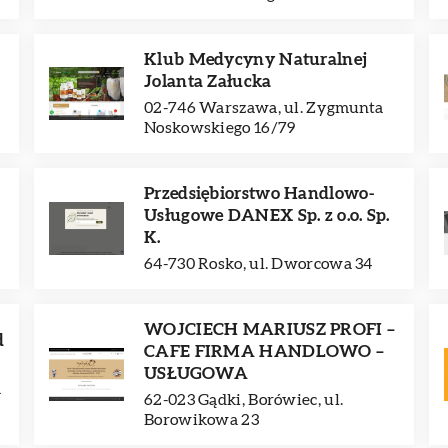
Klub Medycyny Naturalnej
Jolanta Załucka
02-746 Warszawa, ul. Zygmunta
Noskowskiego 16/79
Przedsiębiorstwo Handlowo-
Usługowe DANEX Sp. z o.o. Sp.
K.
64-730 Rosko, ul. Dworcowa 34
WOJCIECH MARIUSZ PROFI –
d
CAFE FIRMA HANDLOWO –
USŁUGOWA
a
62-023 Gądki, Borówiec, ul.
Borowikowa 23