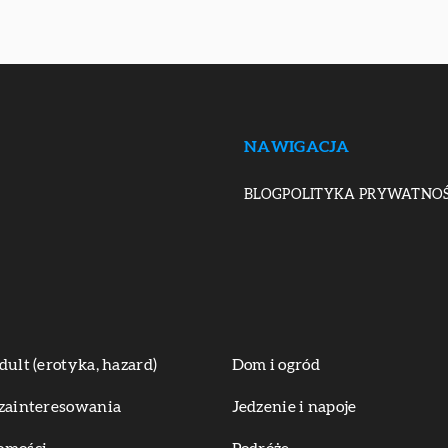
NAWIGACJA
BLOG
POLITYKA PRYWATNOŚ
dult (erotyka, hazard)
Dom i ogród
zainteresowania
Jedzenie i napoje