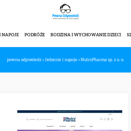
I NAPOJE
PODRÓŻE
RODZINA I WYCHOWANIE DZIECI
S
pewna odpowiedz
»
Jedzenie i napoje
»
NutroPharma sp. z o. o.