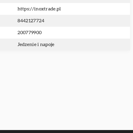
https://inoxtrade.pl
8442127724
200779900
Jedzenie i napoje