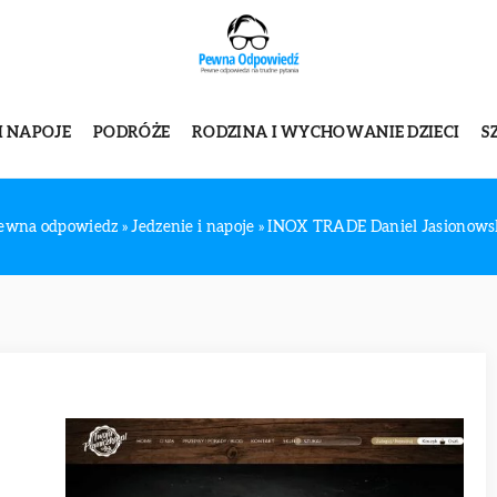
I NAPOJE
PODRÓŻE
RODZINA I WYCHOWANIE DZIECI
S
ewna odpowiedz
»
Jedzenie i napoje
»
INOX TRADE Daniel Jasionows