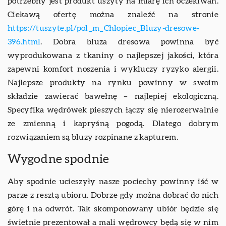
potrzebny jest produkt uszyty na miarę ich oczekiwań.
Ciekawą ofertę można znaleźć na stronie
https://tuszyte.pl/pol_m_Chlopiec_Bluzy-dresowe-
396.html
. Dobra bluza dresowa powinna być
wyprodukowana z tkaniny o najlepszej jakości, która
zapewni komfort noszenia i wykluczy ryzyko alergii.
Najlepsze produkty na rynku powinny w swoim
składzie zawierać bawełnę – najlepiej ekologiczną.
Specyfika wędrówek pieszych łączy się nierozerwalnie
ze zmienną i kapryśną pogodą. Dlatego dobrym
rozwiązaniem są bluzy rozpinane z kapturem.
Wygodne spodnie
Aby spodnie ucieszyły nasze pociechy powinny iść w
parze z resztą ubioru. Dobrze gdy można dobrać do nich
górę i na odwrót. Tak skomponowany ubiór będzie się
świetnie prezentował a mali wędrowcy będą się w nim