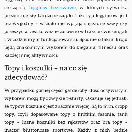
cieszą się
legginsy bezszwowe
, w których sylwetka
prezentuje się bardzo szczupło. Taki typ legginsów jest
też wygodny – w ciało nie wpijają się żadne szwy czy
przeszycia. Jest to ważne zarówno w trakcie ćwiczeń, jak
i w codziennym funkcjonowaniu. Spodnie o takim kroju
będą znakomitym wyborem do biegania, fitnessu oraz
każdej innej aktywności.
Topy i koszulki – na co się
zdecydować?
W przypadku górnej części garderoby, dość oczywistym
wyborem mogą być zwykłe t-shirty. Okazuje się jednak,
że typów koszulek jest znacznie więcej. Są to m.in. cropp
topy, czyli dopasowane topy o krótkim fasonie, tank
topy – luźne koszulki bez rękawów oraz bra topy –
inaczej biustonosze sportowe. Każdy z nich będzie