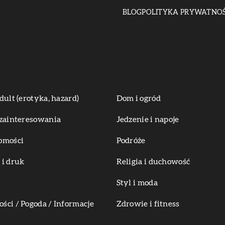
BLOG
POLITYKA PRYWATNOŚ
dult (erotyka, hazard)
Dom i ogród
zainteresowania
Jedzenie i napoje
omości
Podróże
i druk
Religia i duchowość
Styl i moda
ci / Pogoda / Informacje
Zdrowie i fitness