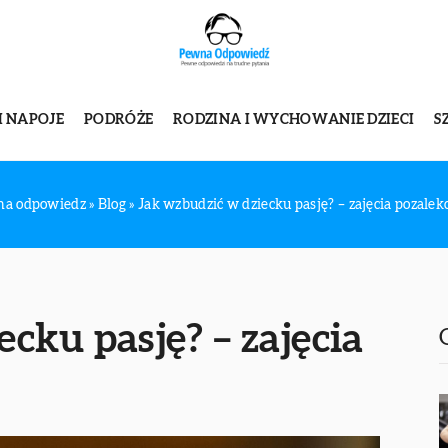
I NAPOJE
PODRÓŻE
RODZINA I WYCHOWANIE DZIECI
S
a odpowiedz
»
Blog
»
Jak wzbudzić w dziecku pasję? – zajęcia pozalek
cku pasję? – zajęcia