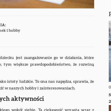
IA:
ek i hobby
ziecku jest zaangażowanie go w działania, które
je, tym większe prawdopodobieństwo, że rozwiną
jako istoty ludzkie. To ona nas napędza, sprawia, że
0
leźć w naszych hobby i zainteresowaniach.
S
nych aktywności
tkiego wokół siebie. Ta ciekawość wzrasta wraz z