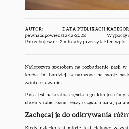
AUTOR:
DATA PUBLIKACJI:
KATEGOR
pewnaodpowiedz
12-12-2022
Wypoczyn
Potrzebujesz ok. 2 min. aby przeczytać ten wpis
Najlepszym sposobem na rozbudzenie pasji w d
kocha. Im bardziej są narażone na swoje pas
zainteresowanie.
Pasja jest naturalną częścią tego, kim jesteśmy 
chcemy robić różne rzeczy i często można ją zna
Zachęcaj je do odkrywania róż
Kiedy dziecko jest młode, jest ciekawe wszys