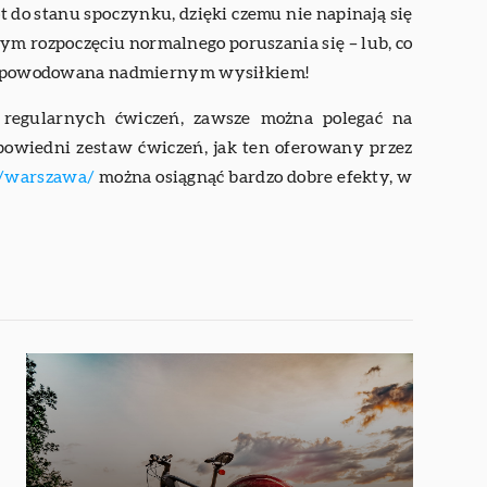
t do stanu spoczynku, dzięki czemu nie napinają się
m rozpoczęciu normalnego poruszania się – lub, co
ść spowodowana nadmiernym wysiłkiem!
 regularnych ćwiczeń, zawsze można polegać na
powiedni zestaw ćwiczeń, jak ten oferowany przez
io/warszawa/
można osiągnąć bardzo dobre efekty, w