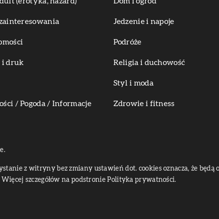
dult (erotyka, hazard)
Dom i ogród
zainteresowania
Jedzenie i napoje
omości
Podróże
i druk
Religia i duchowość
Styl i moda
ci / Pogoda / Informacje
Zdrowie i fitness
e.
zystanie z witryny bez zmiany ustawień dot. cookies oznacza, że bę
Więcej szczegółów na podstronie
Polityka prywatności
.