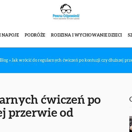
I NAPOJE
PODRÓŻE
RODZINA I WYCHOWANIE DZIECI
S
Blog
»
Jak wrócić do regularnych ćwiczeń po kontuzji czy dłuższej pr
larnych ćwiczeń po
ej przerwie od