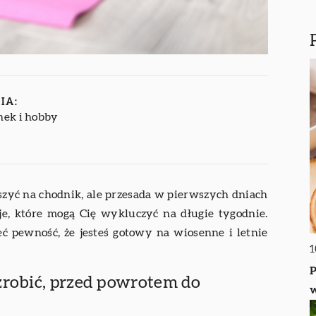
IA:
ek i hobby
uszyć na chodnik, ale przesada w pierwszych dniach
, które mogą Cię wykluczyć na długie tygodnie.
ć pewność, że jesteś gotowy na wiosenne i letnie
1
P
zrobić, przed powrotem do
w