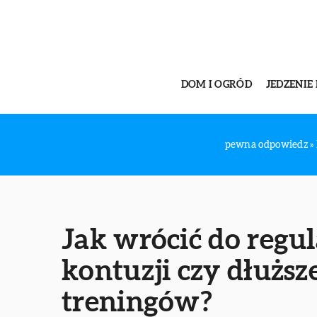
DOM I OGRÓD
JEDZENIE 
pewna odpowiedz
»
Jak wrócić do regu
kontuzji czy dłuższ
treningów?