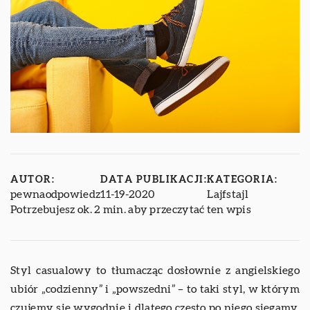
AUTOR:
DATA PUBLIKACJI:
KATEGORIA:
pewnaodpowiedz
11-19-2020
Lajfstajl
Potrzebujesz ok. 2 min. aby przeczytać ten wpis
Styl casualowy to tłumacząc dosłownie z angielskiego
ubiór „codzienny” i „powszedni” – to taki styl, w którym
czujemy się wygodnie i dlatego często po niego sięgamy.