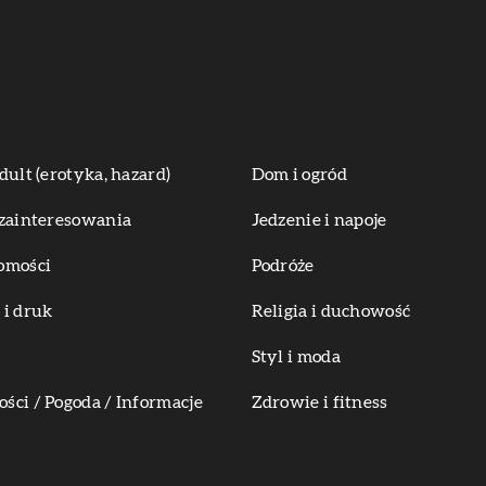
dult (erotyka, hazard)
Dom i ogród
zainteresowania
Jedzenie i napoje
omości
Podróże
i druk
Religia i duchowość
Styl i moda
ci / Pogoda / Informacje
Zdrowie i fitness