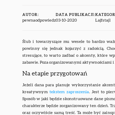
AUTOR:
DATA PUBLIKACJI:
KATEGOR
pewnaodpowiedz
03-10-2020
Lajfstajl
Ślub i towarzyszące mu wesele to bardzo waż
powinny się jednak kojarzyć z radością. Ch
stresujące, to warto zadbać o akcenty, które w
zabawie. Poza organizowanymi aktywnościami i k
Na etapie przygotowań
Jeżeli dana para planuje wykorzystanie akce
kreatywnym
tekstem zaproszenia
. Jest to pi
Sposób w jaki będzie skonstruowane dane pismo,
charakterze będzie zorganizowany ten dzień. T
oraz oczywiście samą treść. Ta może być zains