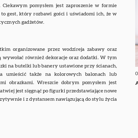
a. Ciekawym pomysłem jest zaproszenie w formie
o gest, który rozbawi gości i uświadomi ich, że w
tycznych gadżetów.
tkim organizowane przez wodzireja zabawy oraz
gą wywołać również dekoracje oraz dodatki. W tym
szki na butelki lub banery ustawione przy ścianach,
0
na umieścić także na kolorowych balonach lub
wymi obrazkami. Wreszcie dobrym pomysłem jest
A
twiej jest sięgnąć po figurki przedstawiające nowe
ozytywnie i z dystansem nawiązującą do stylu życia