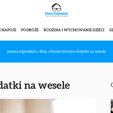
I NAPOJE
PODRÓŻE
RODZINA I WYCHOWANIE DZIECI
S
pewna odpowiedz
»
Blog
»
Humorystyczne dodatki na wesele
atki na wesele