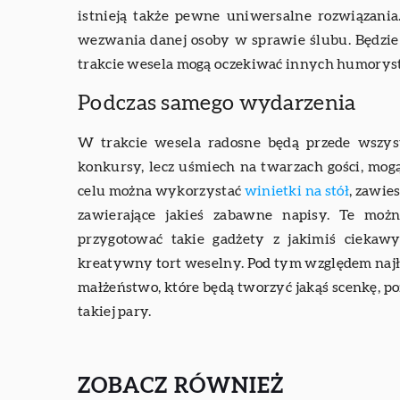
istnieją także pewne uniwersalne rozwiązani
wezwania danej osoby w sprawie ślubu. Będzie t
trakcie wesela mogą oczekiwać innych humorys
Podczas samego wydarzenia
W trakcie wesela radosne będą przede wszys
konkursy, lecz uśmiech na twarzach gości, mo
celu można wykorzystać
winietki na stół
, zawie
zawierające jakieś zabawne napisy. Te moż
przygotować takie gadżety z jakimiś cieka
kreatywny tort weselny. Pod tym względem najła
małżeństwo, które będą tworzyć jakąś scenkę, p
takiej pary.
ZOBACZ RÓWNIEŻ