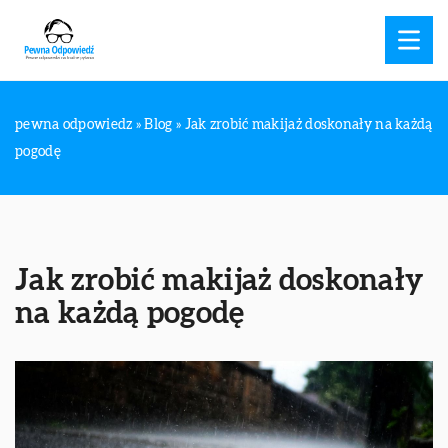
pewna odpowiedz
»
Blog
»
Jak zrobić makijaż doskonały na każdą
pogodę
Jak zrobić makijaż doskonały
na każdą pogodę