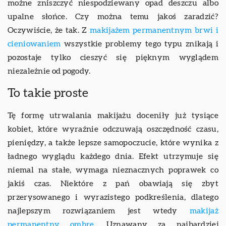
możne zniszczyć niespodziewany opad deszczu albo
upalne słońce. Czy można temu jakoś zaradzić?
Oczywiście, że tak. Z
makijażem permanentnym brwi i
cieniowaniem
wszystkie problemy tego typu znikają i
pozostaje tylko cieszyć się pięknym wyglądem
niezależnie od pogody.
To takie proste
Tę formę utrwalania makijażu doceniły już tysiące
kobiet, które wyraźnie odczuwają oszczędność czasu,
pieniędzy, a także lepsze samopoczucie, które wynika z
ładnego wyglądu każdego dnia. Efekt utrzymuje się
niemal na stałe, wymaga nieznacznych poprawek co
jakiś czas. Niektóre z pań obawiają się zbyt
przerysowanego i wyrazistego podkreślenia, dlatego
najlepszym rozwiązaniem jest wtedy
makijaż
permanentny ombre
. Uznawany za najbardziej