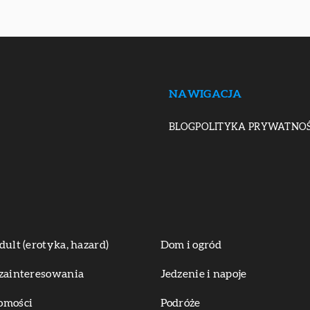
NAWIGACJA
BLOG
POLITYKA PRYWATNOŚ
dult (erotyka, hazard)
Dom i ogród
zainteresowania
Jedzenie i napoje
omości
Podróże