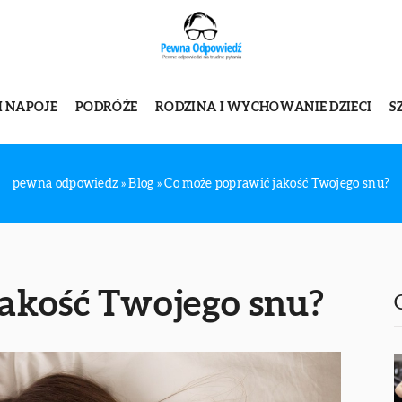
I NAPOJE
PODRÓŻE
RODZINA I WYCHOWANIE DZIECI
S
pewna odpowiedz
»
Blog
»
Co może poprawić jakość Twojego snu?
jakość Twojego snu?