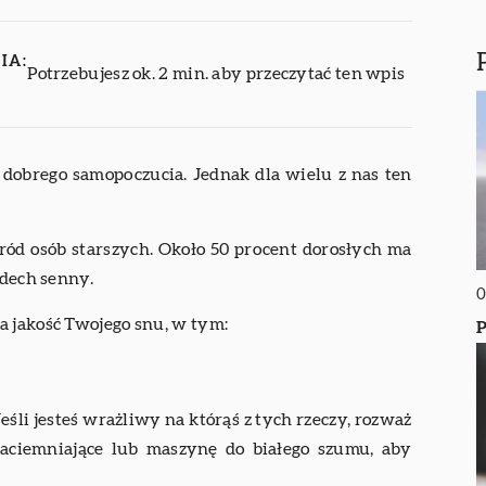
IA:
Potrzebujesz ok. 2 min. aby przeczytać ten wpis
 dobrego samopoczucia. Jednak dla wielu z nas ten
ód osób starszych. Około 50 procent dorosłych ma
zdech senny.
0
a jakość Twojego snu, w tym:
P
eśli jesteś wrażliwy na którąś z tych rzeczy, rozważ
zaciemniające lub maszynę do białego szumu, aby