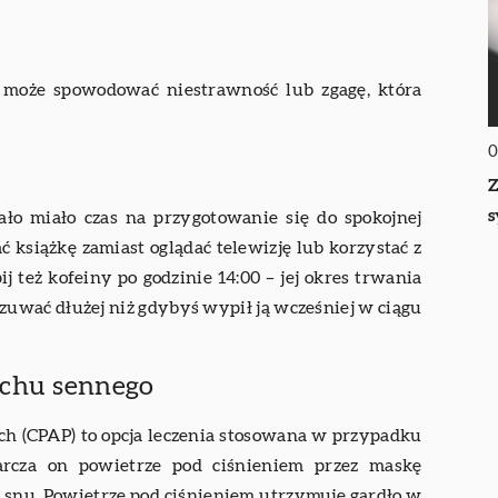
 może spowodować niestrawność lub zgagę, która
0
Z
s
ało miało czas na przygotowanie się do spokojnej
ć książkę zamiast oglądać telewizję lub korzystać z
j też kofeiny po godzinie 14:00 – jej okres trwania
czuwać dłużej niż gdybyś wypił ją wcześniej w ciągu
echu sennego
ch (CPAP) to opcja leczenia stosowana w przypadku
arcza on powietrze pod ciśnieniem przez maskę
 snu. Powietrze pod ciśnieniem utrzymuje gardło w