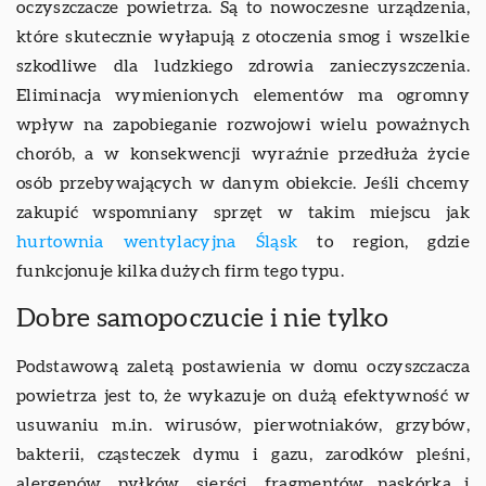
oczyszczacze powietrza. Są to nowoczesne urządzenia,
które skutecznie wyłapują z otoczenia smog i wszelkie
szkodliwe dla ludzkiego zdrowia zanieczyszczenia.
Eliminacja wymienionych elementów ma ogromny
wpływ na zapobieganie rozwojowi wielu poważnych
chorób, a w konsekwencji wyraźnie przedłuża życie
osób przebywających w danym obiekcie. Jeśli chcemy
zakupić wspomniany sprzęt w takim miejscu jak
hurtownia wentylacyjna Śląsk
to region, gdzie
funkcjonuje kilka dużych firm tego typu.
Dobre samopoczucie i nie tylko
Podstawową zaletą postawienia w domu oczyszczacza
powietrza jest to, że wykazuje on dużą efektywność w
usuwaniu m.in. wirusów, pierwotniaków, grzybów,
bakterii, cząsteczek dymu i gazu, zarodków pleśni,
alergenów, pyłków, sierści, fragmentów naskórka i