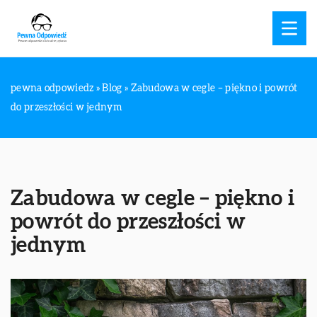
pewna odpowiedz
»
Blog
»
Zabudowa w cegle – piękno i powrót
do przeszłości w jednym
Zabudowa w cegle – piękno i
powrót do przeszłości w
jednym