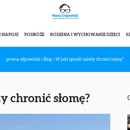
I NAPOJE
PODRÓŻE
RODZINA I WYCHOWANIE DZIECI
S
pewna odpowiedz
»
Blog
»
W jaki sposób należy chronić słomę?
ży chronić słomę?