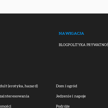
NAWIGACJA
BLOG
POLITYKA PRYWATNOŚ
dult (erotyka, hazard)
Dom i ogród
zainteresowania
Jedzenie i napoje
omości
Podróże