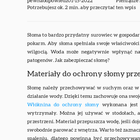
pewnaodpowiedz
01-15-2022
Pieniądze 
Potrzebujesz ok. 2 min. aby przeczytać ten wpis
Słoma to bardzo przydatny surowiec w gospodar
pokarm. Aby słoma spełniała swoje właściwości
wilgocią. Woda może negatywnie wpłynąć na 
patogenów. Jak zabezpieczać słomę?
Materiały do ochrony słomy prz
Słomę należy przechowywać w suchym oraz w p
działanie wody. Dzięki temu zachowuje ona swoje
Włóknina do ochrony słomy
wykonana jest z
wytrzymały. Można jej używać w stodołach, a
przestrzeni. Materiał przepuszcza wodę, jeśli d
swobodnie parować z wnętrza. Warto też zaznaczy
spaleniu, dlatego powinna być przechowywan