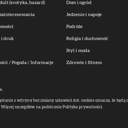
dult (erotyka, hazard)
Dom i ogród
zainteresowania
Jedzenie i napoje
omości
Podróże
i druk
Religia i duchowość
Styl i moda
ci / Pogoda / Informacje
Zdrowie i fitness
e.
zystanie z witryny bez zmiany ustawień dot. cookies oznacza, że bę
Więcej szczegółów na podstronie
Polityka prywatności
.