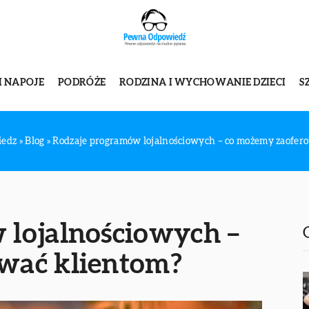
I NAPOJE
PODRÓŻE
RODZINA I WYCHOWANIE DZIECI
S
iedz
»
Blog
»
Rodzaje programów lojalnościowych – co możemy zaofer
 lojalnościowych –
wać klientom?