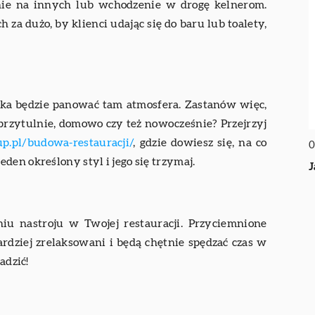
anie na innych lub wchodzenie w drogę kelnerom.
h za dużo, by klienci udając się do baru lub toalety,
jaka będzie panować tam atmosfera. Zastanów więc,
j przytulnie, domowo czy też nowocześnie? Przejrzyj
p.pl/budowa-restauracji/
, gdzie dowiesz się, na co
0
en określony styl i jego się trzymaj.
J
u nastroju w Twojej restauracji. Przyciemnione
ardziej zrelaksowani i będą chętnie spędzać czas w
adzić!