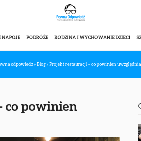
I NAPOJE
PODRÓŻE
RODZINA I WYCHOWANIE DZIECI
S
ewna odpowiedz
»
Blog
»
Projekt restauracji – co powinien uwzględnia
 – co powinien