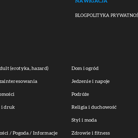
NAWIGACJA
BLOG
POLITYKA PRYWATNOŚ
dult (erotyka, hazard)
Dom i ogród
zainteresowania
Jedzenie i napoje
omości
Podróże
i druk
Religia i duchowość
Styl i moda
ci / Pogoda / Informacje
Zdrowie i fitness