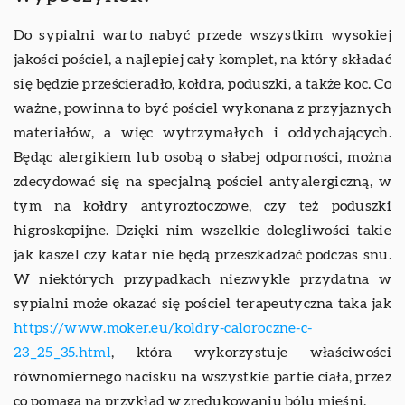
Do sypialni warto nabyć przede wszystkim wysokiej
jakości pościel, a najlepiej cały komplet, na który składać
się będzie prześcieradło, kołdra, poduszki, a także koc. Co
ważne, powinna to być pościel wykonana z przyjaznych
materiałów, a więc wytrzymałych i oddychających.
Będąc alergikiem lub osobą o słabej odporności, można
zdecydować się na specjalną pościel antyalergiczną, w
tym na kołdry antyroztoczowe, czy też poduszki
higroskopijne. Dzięki nim wszelkie dolegliwości takie
jak kaszel czy katar nie będą przeszkadzać podczas snu.
W niektórych przypadkach niezwykle przydatna w
sypialni może okazać się pościel terapeutyczna taka jak
https://www.moker.eu/koldry-caloroczne-c-
23_25_35.html
, która wykorzystuje właściwości
równomiernego nacisku na wszystkie partie ciała, przez
co pomaga na przykład w zredukowaniu bólu mięśni.