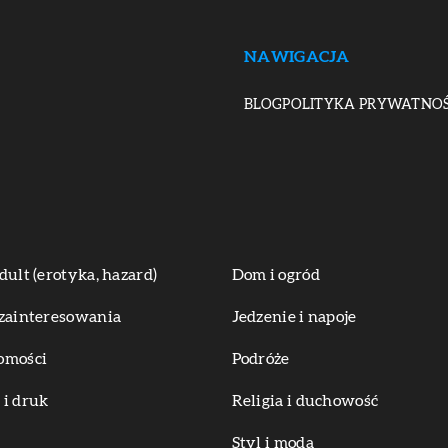
NAWIGACJA
BLOG
POLITYKA PRYWATNOŚ
dult (erotyka, hazard)
Dom i ogród
zainteresowania
Jedzenie i napoje
omości
Podróże
i druk
Religia i duchowość
Styl i moda