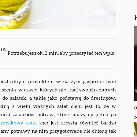
IA:
Potrzebujesz ok. 2 min. aby przeczytać ten wpis
 niezbędnym produktem w naszym gospodarstwie
szenia w czasie, których nie traci swoich cennych
do sałatek, a także jako podstawę do dresingów,
edną z wielu ważnych zalet oleju jest to, że w
0
zenosi zapachów potraw, które smażymy jedna po
N
 rzepakowy cena
jego jest zresztą również bardzo
nowany potrawy na nim przygotowane nie chłoną tak