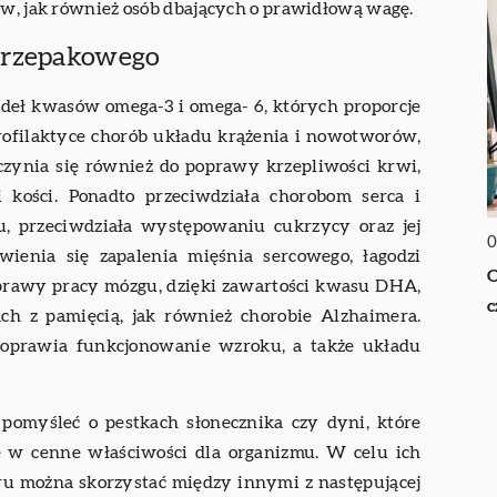
ów, jak również osób dbających o prawidłową wagę.
u rzepakowego
ódeł kwasów omega-3 i omega- 6, których proporcje
rofilaktyce chorób układu krążenia i nowotworów,
zynia się również do poprawy krzepliwości krwi,
kości. Ponadto przeciwdziała chorobom serca i
lu, przeciwdziała występowaniu cukrzycy oraz jej
0
ienia się zapalenia mięśnia sercowego, łagodzi
O
oprawy pracy mózgu, dzięki zawartości kwasu DHA,
c
ach z pamięcią, jak również chorobie Alzhaimera.
oprawia funkcjonowanie wzroku, a także układu
pomyśleć o pestkach słonecznika czy dyni, które
 w cenne właściwości dla organizmu. W celu ich
ru można skorzystać między innymi z następującej