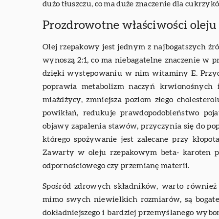
dużo tłuszczu, co ma duże znaczenie dla cukrzyk
Prozdrowotne właściwości olej
Olej rzepakowy jest jednym z najbogatszych źr
wynoszą 2:1, co ma niebagatelne znaczenie w p
dzięki występowaniu w nim witaminy E. Przyc
poprawia metabolizm naczyń krwionośnych i 
miażdżycy, zmniejsza poziom złego cholestero
powikłań, redukuje prawdopodobieństwo pojaw
objawy zapalenia stawów, przyczynia się do p
którego spożywanie jest zalecane przy kłopot
Zawarty w oleju rzepakowym beta- karoten p
odpornościowego czy przemianę materii.
Spośród zdrowych składników, warto również 
mimo swych niewielkich rozmiarów, są bogate
dokładniejszego i bardziej przemyślanego wybo