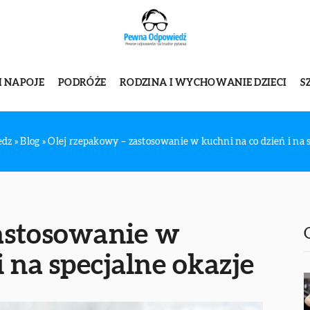
I NAPOJE
PODRÓŻE
RODZINA I WYCHOWANIE DZIECI
S
edz
»
Blog
»
Olej rzepakowy – zastosowanie w kuchni na co dzień i na 
astosowanie w
i na specjalne okazje