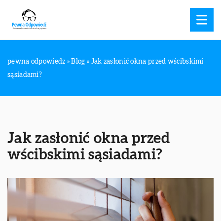
pewna odpowiedz
»
Blog
»
Jak zasłonić okna przed wścibskimi
sąsiadami?
Jak zasłonić okna przed
wścibskimi sąsiadami?