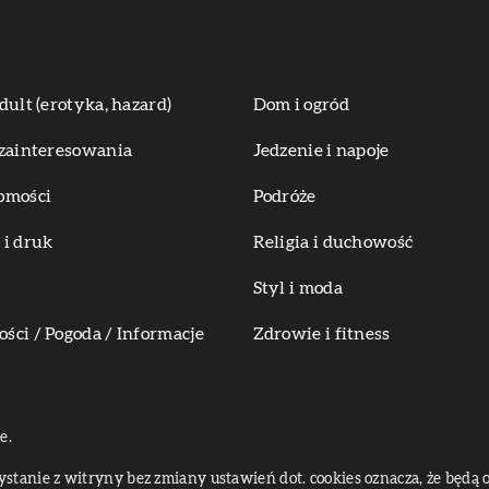
dult (erotyka, hazard)
Dom i ogród
zainteresowania
Jedzenie i napoje
omości
Podróże
i druk
Religia i duchowość
Styl i moda
ci / Pogoda / Informacje
Zdrowie i fitness
e.
zystanie z witryny bez zmiany ustawień dot. cookies oznacza, że bę