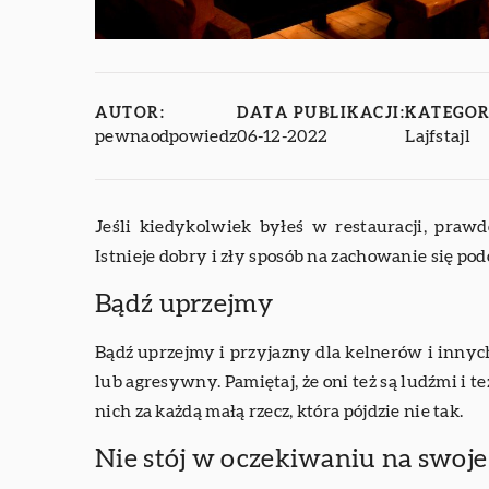
AUTOR:
DATA PUBLIKACJI:
KATEGOR
pewnaodpowiedz
06-12-2022
Lajfstajl
Jeśli kiedykolwiek byłeś w restauracji, prawd
Istnieje dobry i zły sposób na zachowanie się pod
Bądź uprzejmy
Bądź uprzejmy i przyjazny dla kelnerów i innyc
lub agresywny. Pamiętaj, że oni też są ludźmi i te
nich za każdą małą rzecz, która pójdzie nie tak.
Nie stój w oczekiwaniu na swoj