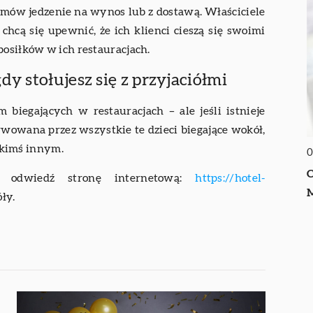
b zamów jedzenie na wynos lub z dostawą. Właściciele
chcą się upewnić, że ich klienci cieszą się swoimi
posiłków w ich restauracjach.
y stołujesz się z przyjaciółmi
 biegających w restauracjach – ale jeśli istnieje
erwowana przez wszystkie te dzieci biegające wokół,
z kimś innym.
0
C
ie odwiedź stronę internetową:
https://hotel-
ły.