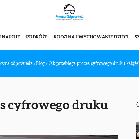
I NAPOJE
PODRÓŻE
RODZINA I WYCHOWANIE DZIECI
S
ewna odpowiedz
»
Blog
»
Jak przebiega proces cyfrowego druku książe
es cyfrowego druku