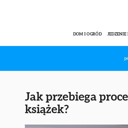
DOM I OGRÓD
JEDZENIE 
p
Jak przebiega proc
książek?