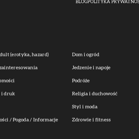
BLOG
POLITYKA PRYWATNOŚ
dult (erotyka, hazard)
Dom i ogród
zainteresowania
Jedzenie i napoje
omości
Podróże
i druk
Religia i duchowość
Styl i moda
ci / Pogoda / Informacje
Zdrowie i fitness