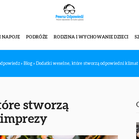
I NAPOJE
PODRÓŻE
RODZINA I WYCHOWANIE DZIECI
S
odpowiedz
»
Blog
»
Dodatki weselne, które stworzą odpowiedni klimat
tóre stworzą
 imprezy