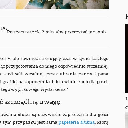
IA:
Potrzebujesz ok. 2 min. aby przeczytać ten wpis
osny, ale również stresujący czas w życiu każdego
ząć przygotowania do niego odpowiednio wcześniej,
y – od sali weselnej, przez ubrania panny i pana
i grafiki na zaproszeniach lub winietkach dla gości.
do tego wyjątkowego wydarzenia?
1
ić szczególną uwagę
C
owania ślubu są oczywiście zaproszenia dla gości
 w tym przypadku jest sama
papeteria ślubna
, którą