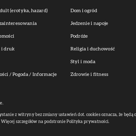
dult (erotyka, hazard)
Dom i ogród
zainteresowania
Jedzenie i napoje
omości
Podróże
i druk
Religia i duchowość
Styl i moda
ci / Pogoda / Informacje
Zdrowie i fitness
e.
zystanie z witryny bez zmiany ustawień dot. cookies oznacza, że bę
Więcej szczegółów na podstronie
Polityka prywatności
.