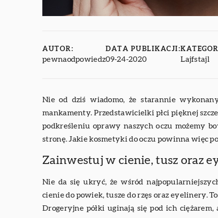
AUTOR:
DATA PUBLIKACJI:
KATEGOR
pewnaodpowiedz
09-24-2020
Lajfstajl
Nie od dziś wiadomo, że starannie wykonany 
mankamenty. Przedstawicielki płci pięknej szcze
podkreśleniu oprawy naszych oczu możemy bow
stronę. Jakie kosmetyki do oczu powinna więc p
Zainwestuj w cienie, tusz oraz e
Nie da się ukryć, że wśród najpopularniejsz
cienie do powiek, tusze do rzęs oraz eyelinery. T
Drogeryjne półki uginają się pod ich ciężarem