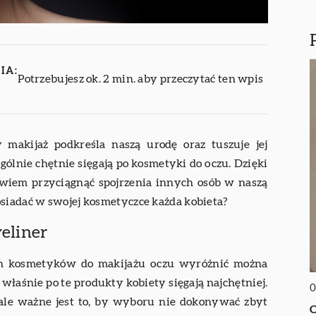
IA:
Potrzebujesz ok. 2 min. aby przeczytać ten wpis
makijaż podkreśla naszą urodę oraz tuszuje jej
gólnie chętnie sięgają po kosmetyki do oczu. Dzięki
iem przyciągnąć spojrzenia innych osób w naszą
osiadać w swojej kosmetyczce każda kobieta?
yeliner
ych kosmetyków do makijażu oczu wyróżnić można
o właśnie po te produkty kobiety sięgają najchętniej.
0
, ale ważne jest to, by wyboru nie dokonywać zbyt
C