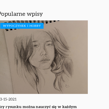
Popularne wpisy
WYPOCZYNEK I HOBBY
3-15-2021
zy rysunku można nauczyć się w każdym