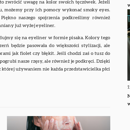
to zwrócić uwagę na kolor swoich tęczówek. Jeżeli
iu, możemy przy ich pomocy wykonać smoky eyes.
Piękno naszego spojrzenia podkreślimy również
niany już wyżej eyeliner.
dujmy się na eyeliner w formie pisaka. Kolory tego
rń będzie pasowała do większości stylizacji, ale
i jak fiolet czy błękit. Jeśli chodzi zaś o tusz do
pogrubi nasze rzęsy, ale również je podkręci. Dzięki
z której używaniem nie każda przedstawicielka płci
1
N
w