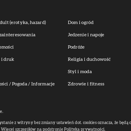
dult (erotyka, hazard)
Dom i ogród
zainteresowania
Jedzenie i napoje
omości
Podróże
i druk
Religia i duchowość
Styl i moda
ci / Pogoda / Informacje
Zdrowie i fitness
e.
zystanie z witryny bez zmiany ustawień dot. cookies oznacza, że bę
Więcej szczegółów na podstronie
Polityka prywatności
.