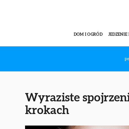
DOM I OGRÓD
JEDZENIE 
p
Wyraziste spojrzen
krokach