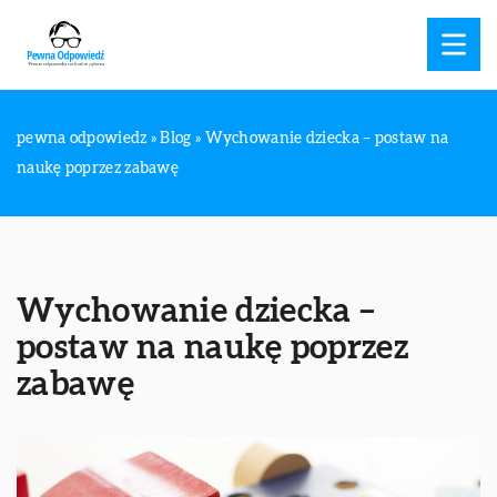
pewna odpowiedz
»
Blog
»
Wychowanie dziecka – postaw na
naukę poprzez zabawę
Wychowanie dziecka –
postaw na naukę poprzez
zabawę