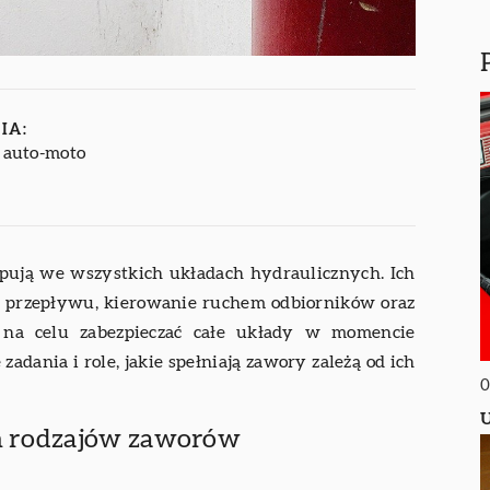
IA:
i auto-moto
pują we wszystkich układach hydraulicznych. Ich
 przepływu, kierowanie ruchem odbiorników oraz
ą na celu zabezpieczać całe układy w momencie
adania i role, jakie spełniają zawory zależą od ich
0
U
h rodzajów zaworów