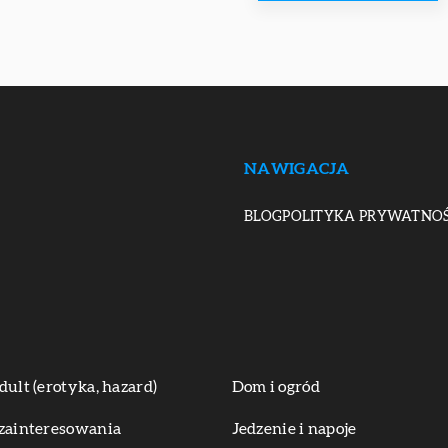
NAWIGACJA
BLOG
POLITYKA PRYWATNOŚ
dult (erotyka, hazard)
Dom i ogród
zainteresowania
Jedzenie i napoje