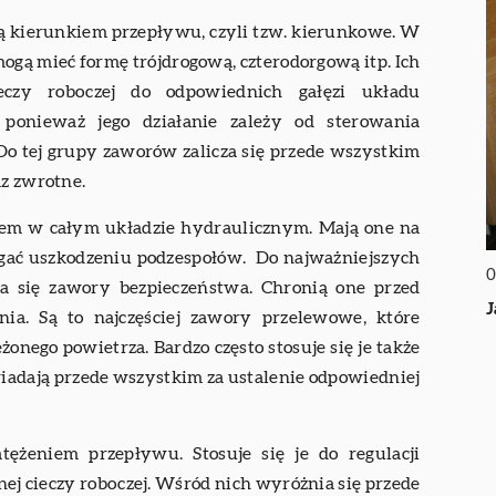
ją kierunkiem przepływu, czyli tzw. kierunkowe. W
 mogą mieć formę trójdrogową, czterodorgową itp. Ich
eczy roboczej do odpowiednich gałęzi układu
, ponieważ jego działanie zależy od sterowania
Do tej grupy zaworów zalicza się przede wszystkim
az zwrotne.
niem w całym układzie hydraulicznym. Mają one na
egać uszkodzeniu podzespołów. Do najważniejszych
0
a się zawory bezpieczeństwa. Chronią one przed
J
ia. Są to najczęściej zawory przelewowe, które
żonego powietrza. Bardzo często stosuje się je także
adają przede wszystkim za ustalenie odpowiedniej
tężeniem przepływu. Stosuje się je do regulacji
nej cieczy roboczej. Wśród nich wyróżnia się przede