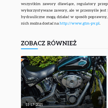
wszystkim zawory dławiące, regulatory przepł
wykorzystywane zawory, ale w przemyśle jest i
hydrauliczne mogą działać w sposób poprawny,
nich można dostać na
http://www.gtm-pv.pl
.
ZOBACZ RÓWNIEŻ
11-17-2021