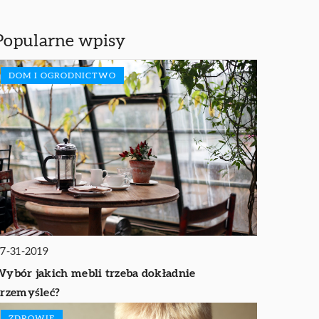
Popularne wpisy
DOM I OGRODNICTWO
7-31-2019
ybór jakich mebli trzeba dokładnie
rzemyśleć?
ZDROWIE