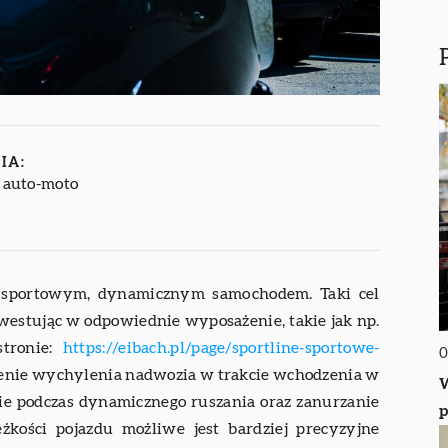
IA:
i auto-moto
e sportowym, dynamicznym samochodem. Taki cel
nwestując w odpowiednie wyposażenie, takie jak np.
stronie:
https://eibach.pl/page/sportline-sportowe-
0
czenie wychylenia nadwozia w trakcie wchodzenia w
W
anie podczas dynamicznego ruszania oraz zanurzanie
p
żkości pojazdu możliwe jest bardziej precyzyjne