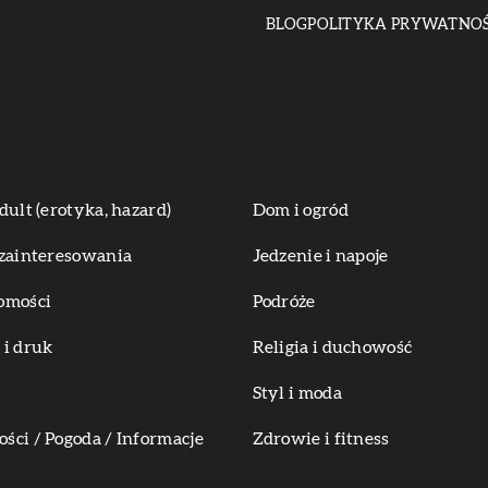
BLOG
POLITYKA PRYWATNOŚ
dult (erotyka, hazard)
Dom i ogród
zainteresowania
Jedzenie i napoje
omości
Podróże
i druk
Religia i duchowość
Styl i moda
ci / Pogoda / Informacje
Zdrowie i fitness