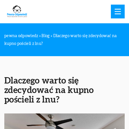
pewna odpowiedz
»
Blog
»
Dlaczego warto się zdecydować na
kupno pościeli z lnu?
Dlaczego warto się
zdecydować na kupno
pościeli z lnu?