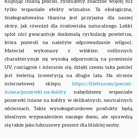
Kupując lnianą pościel, zyskujemy znacznie więcej niż
tylko wspaniałe efekty wizualne. Ta ekologiczna,
biodegradowalna tkanina jest przyjazna dla naszej
skóry, jak również dla środowiska naturalnego. Lekki
splot nici gwarantuje doskonałą cyrkulację powietrza,
która pozwoli na należyte odprowadzanie wilgoci.
Materiał wykonany z włókien roślinnych
charakteryzuje się wysoką odpornością na promienie
UV, rozciągnie i ścieranie się, dzięki czemu taka pościel
jest świetną inwestycją na długie lata. Na stronie
internetowej sklepu
https://illetto.com/posciel-
lniana/poszewki-na-koldry
nabędziemy wspaniałe
poszewki lniane na kołdry w delikatnych, neutralnych
odcieniach. Takie wysokogatunkowe produkty będą
idealnym wyposażeniem naszego domu, ale sprawdzą
się także jako luksusowy prezent dla bliskiej osoby.