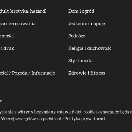
dult (erotyka, hazard)
Dom i ogród
zainteresowania
Jedzenie i napoje
omości
Podróże
i druk
Religia i duchowość
Styl i moda
ci / Pogoda / Informacje
Zdrowie i fitness
e.
zystanie z witryny bez zmiany ustawień dot. cookies oznacza, że bę
Więcej szczegółów na podstronie
Polityka prywatności
.