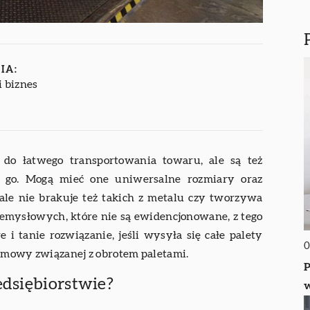
IA:
i biznes
do łatwego transportowania towaru, ale są też
 go. Mogą mieć one uniwersalne rozmiary oraz
ale nie brakuje też takich z metalu czy tworzywa
zemysłowych, które nie są ewidencjonowane, z tego
e i tanie rozwiązanie, jeśli wysyła się całe palety
0
 umowy związanej z obrotem paletami.
P
edsiębiorstwie?
w