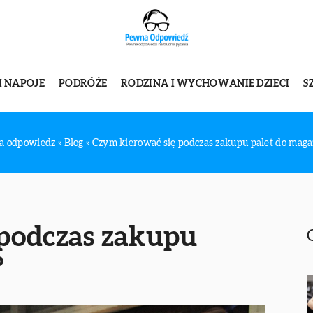
I NAPOJE
PODRÓŻE
RODZINA I WYCHOWANIE DZIECI
S
a odpowiedz
»
Blog
»
Czym kierować się podczas zakupu palet do mag
 podczas zakupu
?