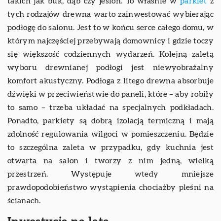
takich jak buk, dąb czy jesion. To właśnie w
parkiet
z
tych rodzajów drewna warto zainwestować wybierając
podłogę do salonu. Jest to w końcu serce całego domu, w
którym najczęściej przebywają domownicy i gdzie toczy
się większość codziennych wydarzeń. Kolejną zaletą
wyboru drewnianej podłogi jest niewyobrażalny
komfort akustyczny. Podłoga z litego drewna absorbuje
dźwięki w przeciwieństwie do paneli, które – aby robiły
to samo – trzeba układać na specjalnych podkładach.
Ponadto, parkiety są dobrą izolacją termiczną i mają
zdolność regulowania wilgoci w pomieszczeniu. Będzie
to szczególna zaleta w przypadku, gdy kuchnia jest
otwarta na salon i tworzy z nim jedną, wielką
przestrzeń. Występuje wtedy mniejsze
prawdopodobieństwo wystąpienia chociażby pleśni na
ścianach.