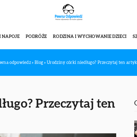
I NAPOJE
PODRÓŻE
RODZINA I WYCHOWANIE DZIECI
S
wna odpowiedz
»
Blog
»
Urodziny córki niedługo? Przeczytaj ten artyk
ługo? Przeczytaj ten