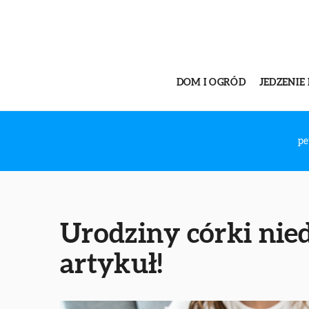
DOM I OGRÓD
JEDZENIE 
pe
Urodziny córki nied
artykuł!