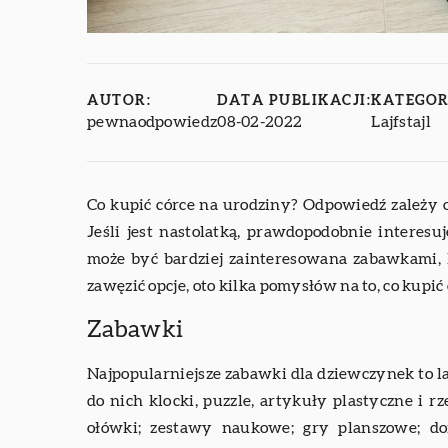
AUTOR:
DATA PUBLIKACJI:
KATEGOR
pewnaodpowiedz
08-02-2022
Lajfstajl
Co kupić córce na urodziny? Odpowiedź zależy o
Jeśli jest nastolatką, prawdopodobnie interesuj
może być bardziej zainteresowana zabawkami, 
zawęzić opcje, oto kilka pomysłów na to, co kupić
Zabawki
Najpopularniejsze zabawki dla dziewczynek to lalk
do nich klocki, puzzle, artykuły plastyczne i rz
ołówki; zestawy naukowe; gry planszowe; do