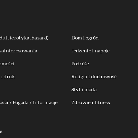
dult (erotyka, hazard)
Dom i ogród
zainteresowania
Jedzenie i napoje
omości
Podróże
i druk
Religia i duchowość
Styl i moda
ci / Pogoda / Informacje
Zdrowie i fitness
e.