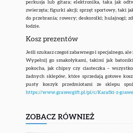
perkusja lub gitara; elektronika, taka jak o
zwierzęta; figurki akcji; sprzęt sportowy, taki 
do przebrania; rowery; deskorolki; hulajnogi; 
łodzie.
Kosz prezentów
Jeśli szukasz czegoś zabawnego i specjalnego, al
Wypełnij go smakołykami, takimi jak batoniki
pokocha, jak chipsy czy ciasteczka – wszystko
żadnych sklepów, które sprzedają gotowe kosz
pusty koszyk przedmiotami ze sklepu spo
https://www.grawergift.pl/pl/c/Karafki-z-graw
ZOBACZ RÓWNIEŻ