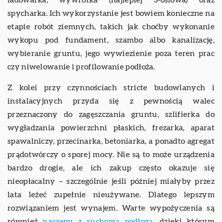
spycharka. Ich wykorzystanie jest bowiem konieczne na
etapie robót ziemnych, takich jak choćby wykonanie
wykopu pod fundament, szambo albo kanalizację,
wybieranie gruntu, jego wywiezienie poza teren prac
czy niwelowanie i profilowanie podłoża.
Z kolei przy czynnościach stricte budowlanych i
instalacyjnych przyda się z pewnością walec
przeznaczony do zagęszczania gruntu, szlifierka do
wygładzania powierzchni płaskich, frezarka, aparat
spawalniczy, przecinarka, betoniarka, a ponadto agregat
prądotwórczy o sporej mocy. Nie są to może urządzenia
bardzo drogie, ale ich zakup często okazuje się
nieopłacalny – szczególnie jeśli później miałyby przez
lata leżeć zupełnie nieużywane. Dlatego lepszym
rozwiązaniem jest wynajem. Warte wypożyczenia są
również
naczepy z ruchomą podłogą
, dzięki którym