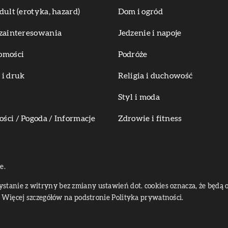
dult (erotyka, hazard)
Dom i ogród
zainteresowania
Jedzenie i napoje
omości
Podróże
i druk
Religia i duchowość
Styl i moda
ci / Pogoda / Informacje
Zdrowie i fitness
e.
zystanie z witryny bez zmiany ustawień dot. cookies oznacza, że bę
Więcej szczegółów na podstronie
Polityka prywatności
.