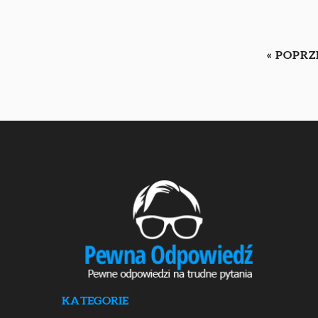
« POPR
KATEGORIE