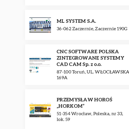
ML SYSTEM S.A.
36-062 Zaczernie, Zaczernie 190G
CNC SOFTWARE POLSKA
ZINTEGROWANE SYSTEMY
CAD CAM Sp. z o.o.
87-100 Toruń, UL. WŁOCŁAWSK
169A
PRZEMYSŁAW HOROŚ
„HORKOM”
51-354 Wrocław, Poleska, nr 33,
lok. 59