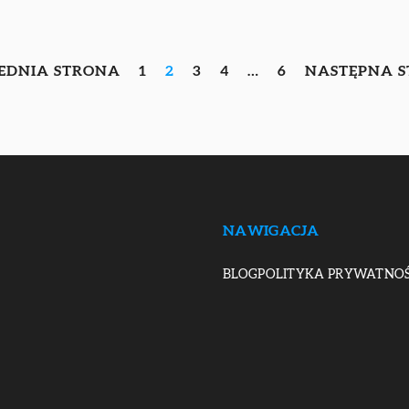
ZEDNIA STRONA
1
2
3
4
…
6
NASTĘPNA S
NAWIGACJA
BLOG
POLITYKA PRYWATNOŚ