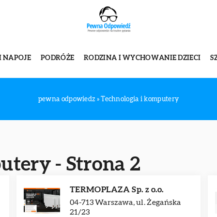
I NAPOJE
PODRÓŻE
RODZINA I WYCHOWANIE DZIECI
S
pewna odpowiedz
»
Technologia i komputery
utery - Strona 2
TERMOPLAZA Sp. z o.o.
a
04-713 Warszawa, ul. Żegańska
21/23