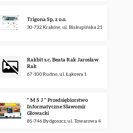
Trigona Sp. z o.o.
30-732 Kraków, ul. Biskupińska 21
Rakbit s.c. Beata Rak Jarosław
Rak
67-100 Rudno, ul. Łąkowa 1
” M S J ” Przedsiębiorstwo
Informatyczne Sławomir
Głowacki
85-746 Bydgoszcz, ul. Towarowa 4