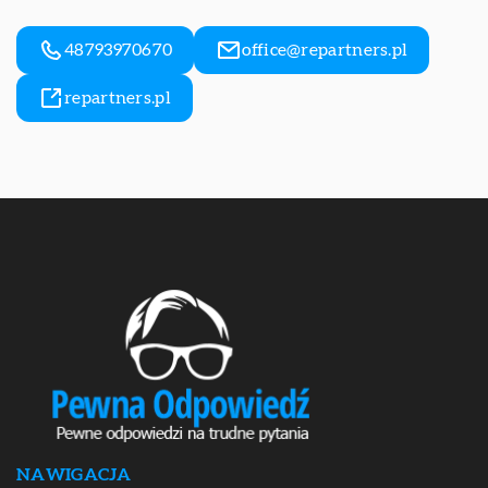
48793970670
office@repartners.pl
repartners.pl
NAWIGACJA