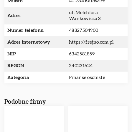
Miasto
40-384 Katowice
ul. Melchiora
Adres
Wańkowicza 3
Numer telefonu
48327504900
Adres internetowy
https://frejno.com.pl
NIP
6342581859
REGON
240231624
Kategoria
Finanse osobiste
Podobne firmy