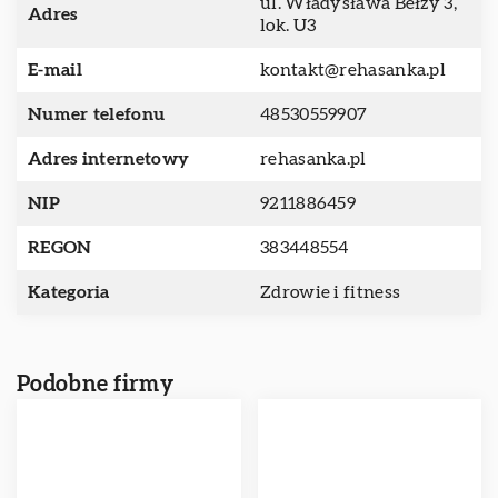
ul. Władysława Bełzy 3,
Adres
lok. U3
E-mail
kontakt@rehasanka.pl
Numer telefonu
48530559907
Adres internetowy
rehasanka.pl
NIP
9211886459
REGON
383448554
Kategoria
Zdrowie i fitness
Podobne firmy