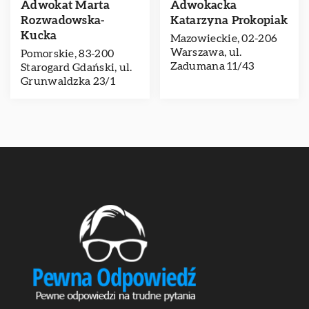
Adwokat Marta
Adwokacka
Rozwadowska-
Katarzyna Prokopiak
Kucka
Mazowieckie, 02-206
Warszawa, ul.
Pomorskie, 83-200
Zadumana 11/43
Starogard Gdański, ul.
Grunwaldzka 23/1