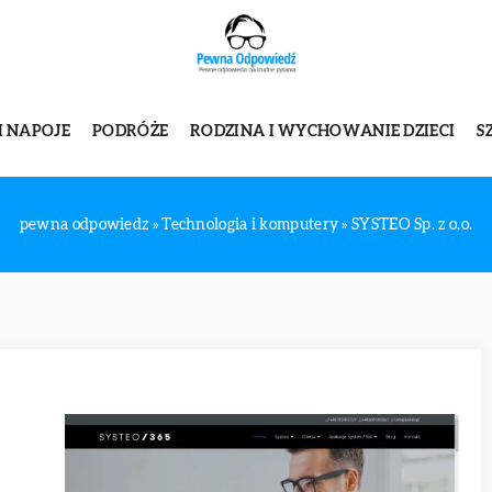
I NAPOJE
PODRÓŻE
RODZINA I WYCHOWANIE DZIECI
S
pewna odpowiedz
»
Technologia i komputery
»
SYSTEO Sp. z o.o.