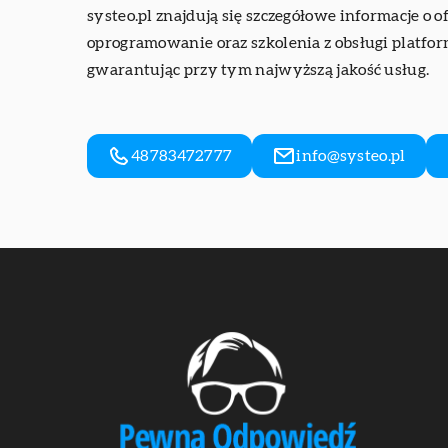
systeo.pl znajdują się szczegółowe informacje o
oprogramowanie oraz szkolenia z obsługi platform
gwarantując przy tym najwyższą jakość usług.
48783472777
info@systeo.pl