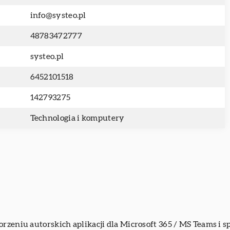
info@systeo.pl
48783472777
systeo.pl
6452101518
142793275
Technologia i komputery
worzeniu autorskich aplikacji dla Microsoft 365 / MS Teams i s