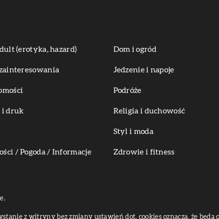
dult (erotyka, hazard)
Dom i ogród
zainteresowania
Jedzenie i napoje
omości
Podróże
i druk
Religia i duchowość
Styl i moda
ci / Pogoda / Informacje
Zdrowie i fitness
e.
zystanie z witryny bez zmiany ustawień dot. cookies oznacza, że bę