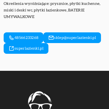
Określenia wyróżniające: prysznice, płytki kuchenne,
miski i deski wc, płytki łazienkowe,
BATERIE
UMYWALKOWE
48566233268
sklep@superlazienki.pl
superlazienki.pl