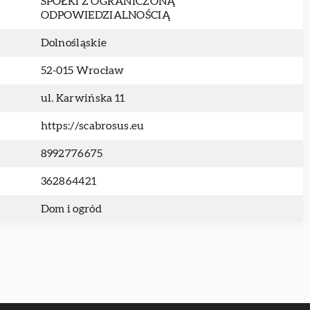
SPÓŁKI Z OGRANICZONĄ
ODPOWIEDZIALNOŚCIĄ
Dolnośląskie
52-015 Wrocław
ul. Karwińska 11
https://scabrosus.eu
8992776675
362864421
Dom i ogród