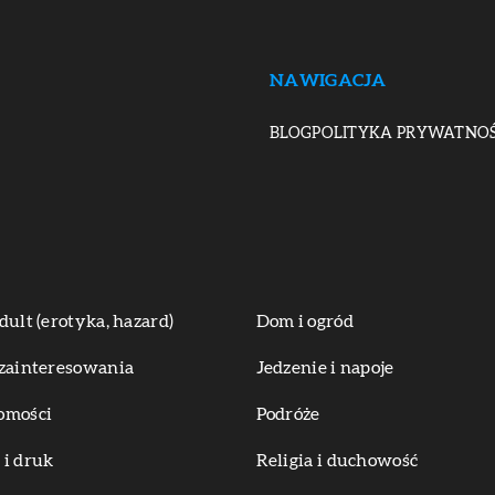
NAWIGACJA
BLOG
POLITYKA PRYWATNOŚ
dult (erotyka, hazard)
Dom i ogród
zainteresowania
Jedzenie i napoje
omości
Podróże
i druk
Religia i duchowość