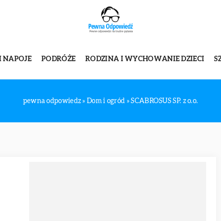
I NAPOJE
PODRÓŻE
RODZINA I WYCHOWANIE DZIECI
S
pewna odpowiedz
»
Dom i ogród
»
SCABROSUS SP. z o.o.