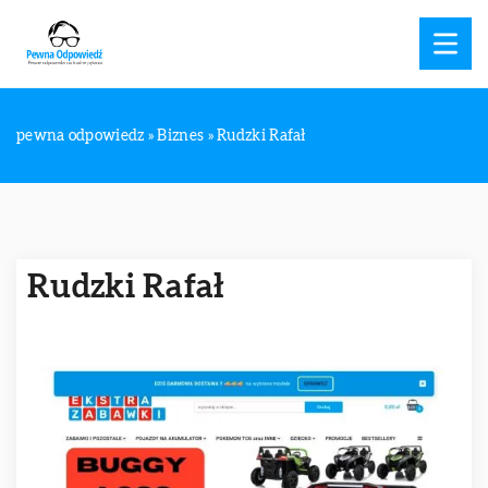
pewna odpowiedz
»
Biznes
»
Rudzki Rafał
Rudzki Rafał