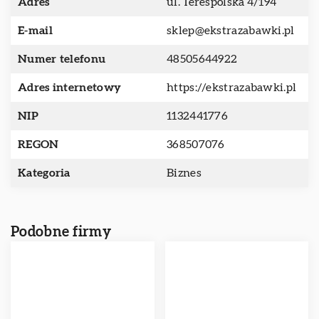
Adres
ul. Terespolska 4/194
E-mail
sklep@ekstrazabawki.pl
Numer telefonu
48505644922
Adres internetowy
https://ekstrazabawki.pl
NIP
1132441776
REGON
368507076
Kategoria
Biznes
Podobne firmy