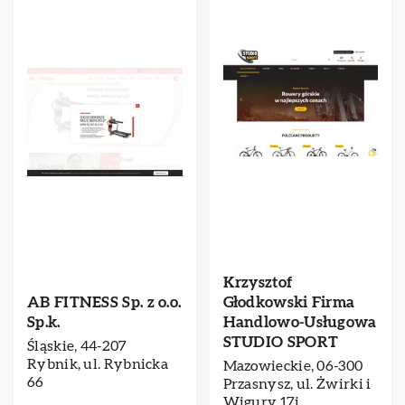
Krzysztof
AB FITNESS Sp. z o.o.
Głodkowski Firma
Sp.k.
Handlowo-Usługowa
STUDIO SPORT
Śląskie, 44-207
Rybnik, ul. Rybnicka
Mazowieckie, 06-300
66
Przasnysz, ul. Żwirki i
Wigury 17i