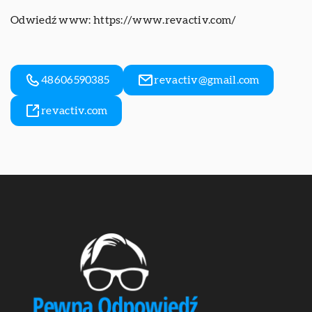
Odwiedź www:
https://www.revactiv.com/
48606590385
revactiv@gmail.com
revactiv.com