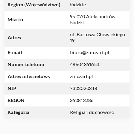
Region (Województwo)
łódzkie
95-070 Aleksandrów
Miasto
Łódzki
ul. Bartosza Głowackiego
Adres
19
E-mail
biuro@zniczart.pl
Numer telefonu
48604361653
Adres internetowy
zniczart.pl
NIP
7322020348
REGON
362813286
Kategoria
Religia i duchowość