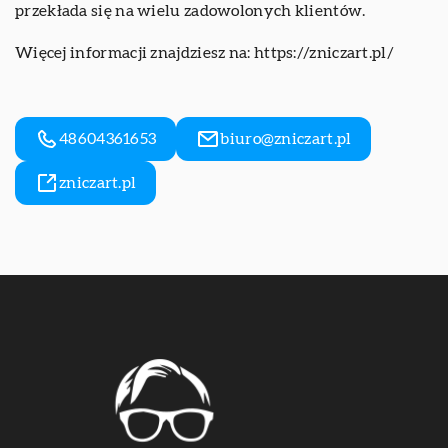
przekłada się na wielu zadowolonych klientów.
Więcej informacji znajdziesz na:
https://zniczart.pl/
48604361653
biuro@zniczart.pl
zniczart.pl