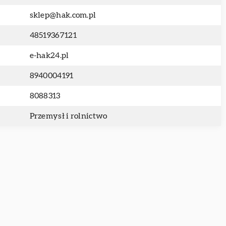
sklep@hak.com.pl
48519367121
e-hak24.pl
8940004191
8088313
Przemysł i rolnictwo