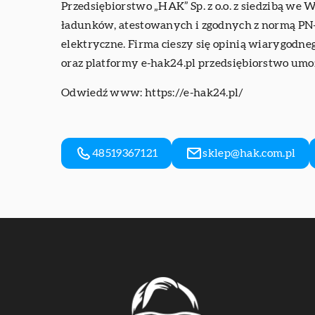
Przedsiębiorstwo „HAK” Sp. z o.o. z siedzibą we 
ładunków, atestowanych i zgodnych z normą PN-E
elektryczne. Firma cieszy się opinią wiarygodne
oraz platformy e-hak24.pl przedsiębiorstwo umoż
Odwiedź www:
https://e-hak24.pl/
48519367121
sklep@hak.com.pl