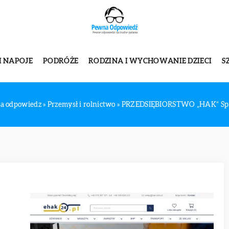
I NAPOJE
PODRÓŻE
RODZINA I WYCHOWANIE DZIECI
S
a odpowiedz
»
Przemysł i rolnictwo
»
PRZEDSIĘBIORSTWO „HAK” Sp. z