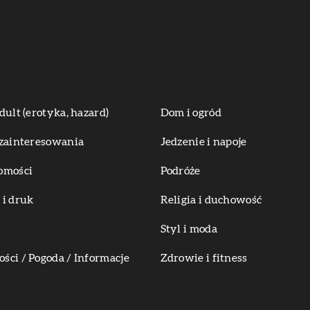
dult (erotyka, hazard)
Dom i ogród
zainteresowania
Jedzenie i napoje
omości
Podróże
i druk
Religia i duchowość
Styl i moda
ci / Pogoda / Informacje
Zdrowie i fitness