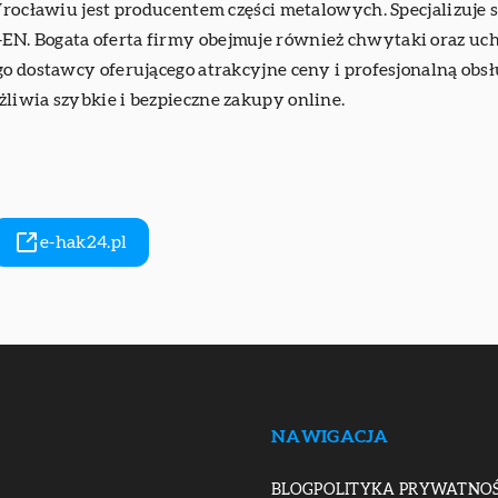
Wrocławiu jest producentem części metalowych. Specjalizuje s
N. Bogata oferta firmy obejmuje również chwytaki oraz uchw
go dostawcy oferującego atrakcyjne ceny i profesjonalną ob
liwia szybkie i bezpieczne zakupy online.
e-hak24.pl
NAWIGACJA
BLOG
POLITYKA PRYWATNOŚ