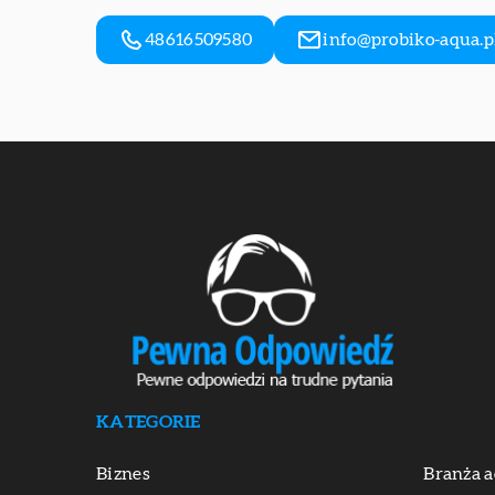
48616509580
info@probiko-aqua.p
KATEGORIE
Biznes
Branża a