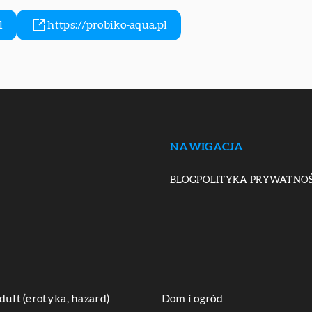
l
https://probiko-aqua.pl
NAWIGACJA
BLOG
POLITYKA PRYWATNOŚ
dult (erotyka, hazard)
Dom i ogród