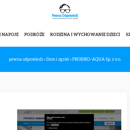
I NAPOJE
PODRÓŻE
RODZINA I WYCHOWANIE DZIECI
S
pewna odpowiedz
»
Dom i ogród
»
PROBIKO-AQUA Sp. z o.o.