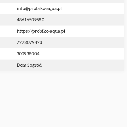
info@probiko-aqua.pl
48616509580
https://probiko-aqua.pl
7773079473
300938004
Dom i ogród