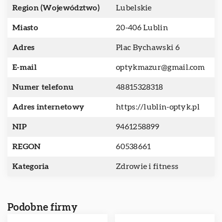
Region (Województwo)
Lubelskie
Miasto
20-406 Lublin
Adres
Plac Bychawski 6
E-mail
optykmazur@gmail.com
Numer telefonu
48815328318
Adres internetowy
https://lublin-optyk.pl
NIP
9461258899
REGON
60538661
Kategoria
Zdrowie i fitness
Podobne firmy