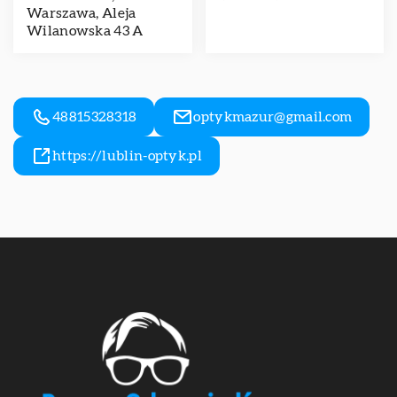
Warszawa, Aleja
Wilanowska 43 A
48815328318
optykmazur@gmail.com
https://lublin-optyk.pl