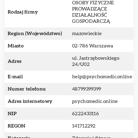
OSOBY FIZYCZNE
PROWADZĄCE
Rodzaj firmy
DZIAŁALNOŚĆ
GOSPODARCZĄ
Region (Województwo)
mazowieckie
Miasto
02-786 Warszawa
ul. Jastrzębowskiego
Adres
24/U02
E-mail
help@psychomedic.online
Numer telefonu
48799399399
Adres internetowy
psychomedic.online
NIP
6222433116
REGON
141712292