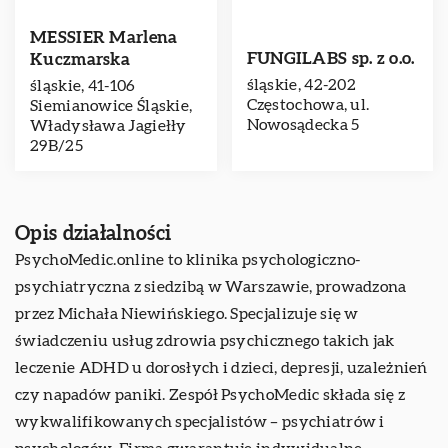
MESSIER Marlena
FUNGILABS sp. z o.o.
Kuczmarska
śląskie, 42-202
śląskie, 41-106
Częstochowa, ul.
Siemianowice Śląskie,
Nowosądecka 5
Władysława Jagiełły
29B/25
Opis działalności
PsychoMedic.online to klinika psychologiczno-
psychiatryczna z siedzibą w Warszawie, prowadzona
przez Michała Niewińskiego. Specjalizuje się w
świadczeniu usług zdrowia psychicznego takich jak
leczenie ADHD u dorosłych i dzieci, depresji, uzależnień
czy napadów paniki. Zespół PsychoMedic składa się z
wykwalifikowanych specjalistów – psychiatrów i