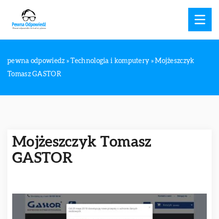
pewna odpowiedz
»
Technologia i komputery
»
Mojżeszczyk
Tomasz GASTOR
Mojżeszczyk Tomasz
GASTOR