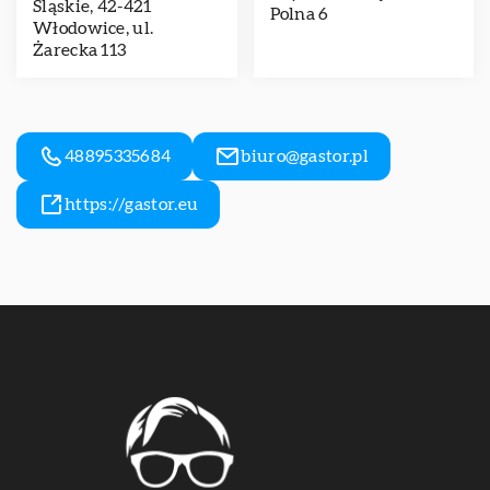
Śląskie, 42-421
Polna 6
Włodowice, ul.
Żarecka 113
48895335684
biuro@gastor.pl
https://gastor.eu