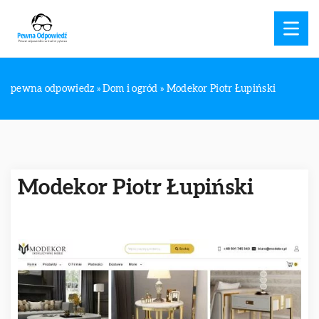
pewna odpowiedz
»
Dom i ogród
»
Modekor Piotr Łupiński
Modekor Piotr Łupiński