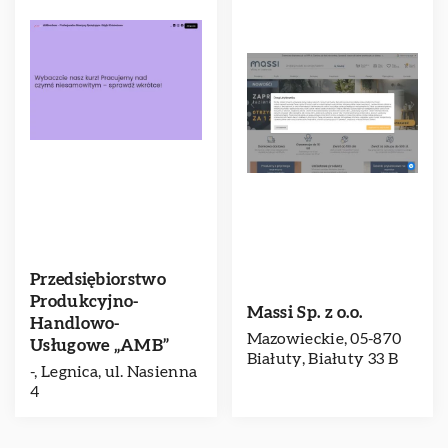
Przedsiębiorstwo
Produkcyjno-
Massi Sp. z o.o.
Handlowo-
Mazowieckie, 05-870
Usługowe „AMB”
Białuty, Białuty 33 B
-, Legnica, ul. Nasienna
4