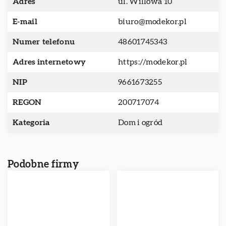
Adres
ul. Willowa 10
E-mail
biuro@modekor.pl
Numer telefonu
48601745343
Adres internetowy
https://modekor.pl
NIP
9661673255
REGON
200717074
Kategoria
Dom i ogród
Podobne firmy